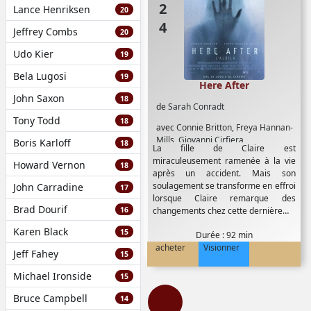
Lance Henriksen
20
Jeffrey Combs
20
Udo Kier
19
Bela Lugosi
19
Here After
John Saxon
18
de
Sarah Conradt
Tony Todd
18
avec
Connie Britton
,
Freya Hannan-
Mills
,
Giovanni Cirfiera
Boris Karloff
18
La fille de Claire est
miraculeusement ramenée à la vie
Howard Vernon
18
après un accident. Mais son
soulagement se transforme en effroi
John Carradine
17
lorsque Claire remarque des
Brad Dourif
16
changements chez cette dernière…
Karen Black
15
Durée : 92 min
acheter
Visionner
Jeff Fahey
15
Michael Ironside
15
Bruce Campbell
14