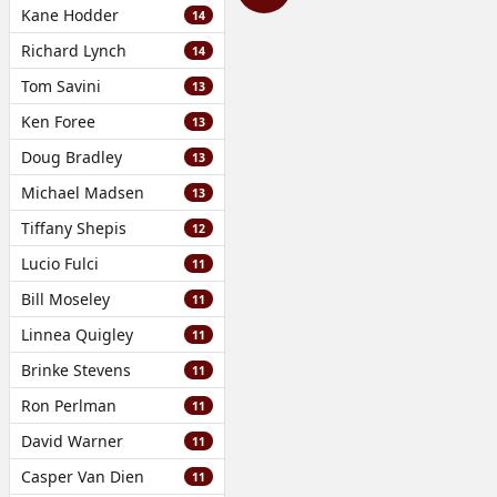
Kane Hodder
14
Richard Lynch
14
Tom Savini
13
Ken Foree
13
Doug Bradley
13
Michael Madsen
13
Tiffany Shepis
12
Lucio Fulci
11
Bill Moseley
11
Linnea Quigley
11
Brinke Stevens
11
Ron Perlman
11
David Warner
11
Casper Van Dien
11