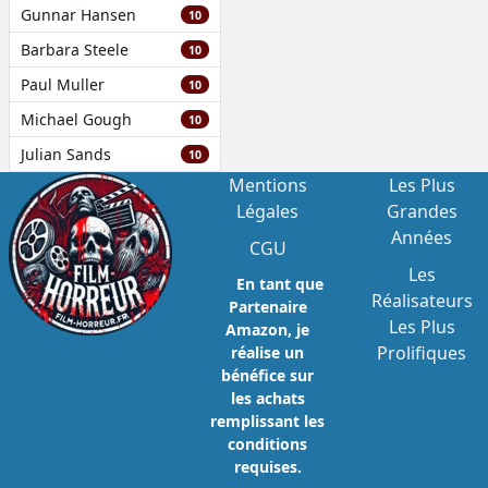
Gunnar Hansen
10
Barbara Steele
10
Paul Muller
10
Michael Gough
10
Julian Sands
10
Mentions
Les Plus
Légales
Grandes
Années
CGU
Les
En tant que
Réalisateurs
Partenaire
Les Plus
Amazon, je
Prolifiques
réalise un
bénéfice sur
les achats
remplissant les
conditions
requises.