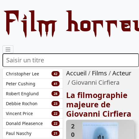
Film horre
Accueil
Films
Acteur
Christopher Lee
42
Giovanni Cirfiera
Peter Cushing
41
La filmographie
Robert Englund
28
majeure de
Debbie Rochon
23
Giovanni Cirfiera
Vincent Price
22
Donald Pleasence
22
2024
Paul Naschy
21