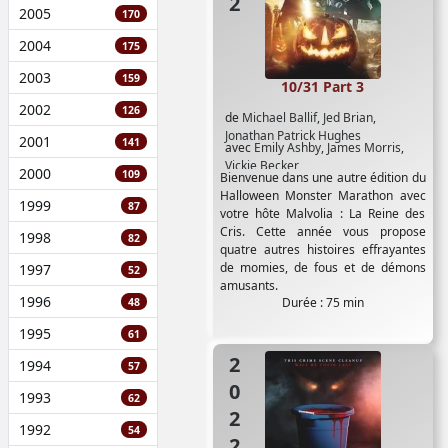
2005
170
2004
175
2003
159
10/31 Part 3
2002
126
de
Michael Ballif
,
Jed Brian
,
Jonathan Patrick Hughes
2001
141
avec
Emily Ashby
,
James Morris
,
Vickie Becker
2000
109
Bienvenue dans une autre édition du
Halloween Monster Marathon avec
1999
87
votre hôte Malvolia : La Reine des
Cris. Cette année vous propose
1998
82
quatre autres histoires effrayantes
de momies, de fous et de démons
1997
52
amusants.
1996
Durée : 75 min
48
1995
61
2022
1994
57
1993
62
1992
54