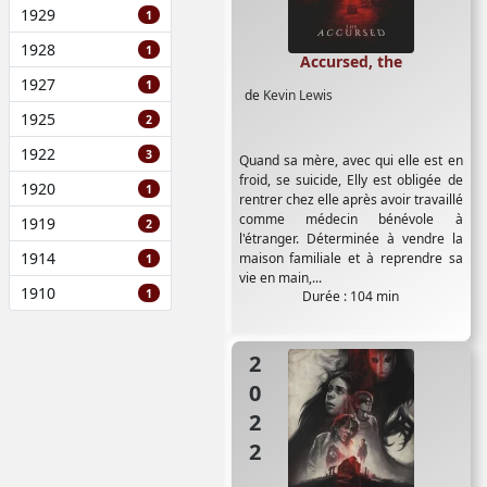
1929
1
1928
1
Accursed, the
1927
1
de
Kevin Lewis
1925
2
1922
3
Quand sa mère, avec qui elle est en
froid, se suicide, Elly est obligée de
1920
1
rentrer chez elle après avoir travaillé
comme médecin bénévole à
1919
2
l'étranger. Déterminée à vendre la
1914
maison familiale et à reprendre sa
1
vie en main,...
1910
1
Durée : 104 min
2022