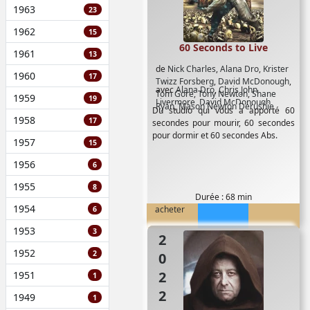
1963
23
1962
15
60 Seconds to Live
1961
13
de
Nick Charles
,
Alana Dro
,
Krister
1960
17
Twizz Forsberg
,
David McDonough
,
avec
Alana Dro
,
Chris John
Tom Gore
,
Tony Newton
,
Shane
1959
19
Livermore
,
David McDonough
,
Ryan
,
Mason Newton Derushie
Du studio qui vous a apporté 60
Douglas Lennox
,
Elizabeth
1958
17
secondes pour mourir, 60 secondes
D'Ambrosio
,
Krister Twizz Forsberg
,
pour dormir et 60 secondes Abs.
Nick Charles
,
Ross Heath
,
Sonja
1957
15
Hadjiiski
,
Valeria Henry
1956
6
1955
8
Durée : 68 min
1954
acheter
6
1953
3
2022
1952
2
1951
1
1949
1