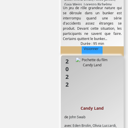
Gaia Weiss
,
Lorenzo Richelmy
,
Un jeu de rôle grandeur nature qui
Makita Samba
,
Marco Lascari
,
Mark
se déroule dans un bunker est
Ryder
,
Nicolo Pasetti
,
Serena de
interrompu quand une série
Ferrari
,
Tudor Istodor
d'accidents assez étranges se
produit. Devant cette situation, les
participants ne savent que faire.
Certains quittent le bunker...
Durée : 95 min
Visionner
2022
Candy Land
de
John Swab
avec
Eden Brolin
,
Olivia Luccardi
,