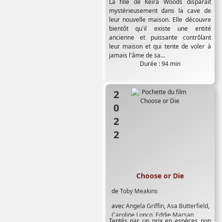
La fille de Keira Woods disparaît
mystérieusement dans la cave de
leur nouvelle maison. Elle découvre
bientôt qu'il existe une entité
ancienne et puissante contrôlant
leur maison et qui tente de voler à
jamais l'âme de sa...
Durée : 94 min
2022
Choose or Die
de
Toby Meakins
avec
Angela Griffin
,
Asa Butterfield
,
Caroline Loncq
,
Eddie Marsan
,
Tentés par un prix en espèces non