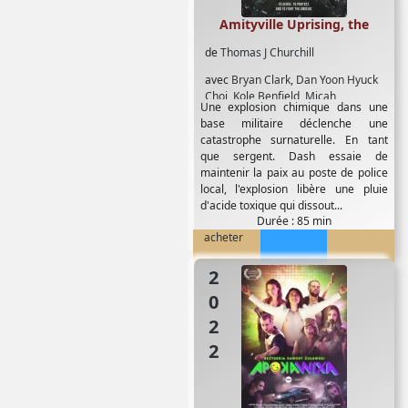
Amityville Uprising, the
de
Thomas J Churchill
avec
Bryan Clark
,
Dan Yoon Hyuck
Choi
,
Kole Benfield
,
Micah
Une explosion chimique dans une
Fitzgerald
,
Michael Cervantes
,
base militaire déclenche une
Michael Gaglio
,
Mike Fallin
,
Mike
catastrophe surnaturelle. En tant
Ferguson
,
Thomas J Churchill
,
Troy
que sergent. Dash essaie de
Fromin
maintenir la paix au poste de police
local, l'explosion libère une pluie
d'acide toxique qui dissout...
Durée : 85 min
acheter
2022