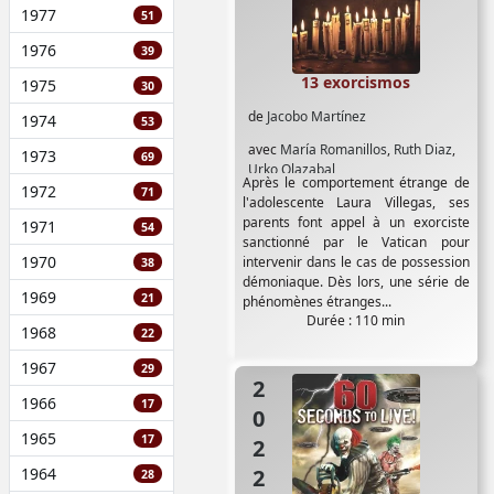
1977
51
1976
39
13 exorcismos
1975
30
de
Jacobo Martínez
1974
53
avec
María Romanillos
,
Ruth Diaz
,
1973
69
Urko Olazabal
Après le comportement étrange de
1972
71
l'adolescente Laura Villegas, ses
parents font appel à un exorciste
1971
54
sanctionné par le Vatican pour
1970
intervenir dans le cas de possession
38
démoniaque. Dès lors, une série de
1969
21
phénomènes étranges...
Durée : 110 min
1968
22
1967
29
2022
1966
17
1965
17
1964
28