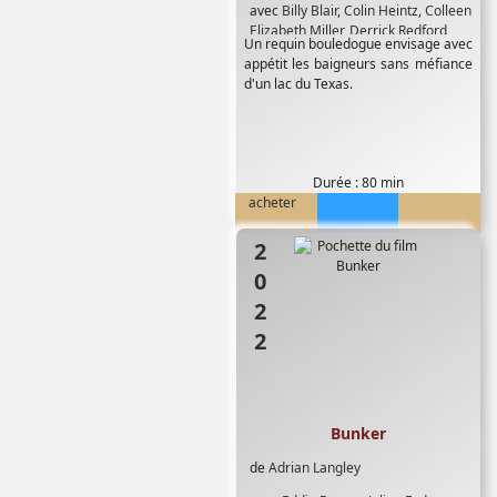
avec
Billy Blair
,
Colin Heintz
,
Colleen
Elizabeth Miller
,
Derrick Redford
,
Un requin bouledogue envisage avec
Lindsey Marie Wilson
,
Michael
appétit les baigneurs sans méfiance
Dooley
,
Michelle Elizabeth Holland
,
d'un lac du Texas.
Richard Ray
,
Thom Hallum
,
Tiffany
McEvers
Durée : 80 min
acheter
2022
Bunker
de
Adrian Langley