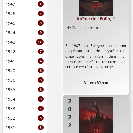
1947
2
1946
4
Abîme de l'Enfer, l'
1945
8
de
Olaf Lubaszenko
1944
9
1943
12
En 1987, en Pologne, un policier
enquêtant sur de mystérieuses
1942
7
disparitions s'infiltre dans un
1941
4
monastère isolé et découvre une
sombre vérité sur son clergé.
1940
6
1936
3
Durée : 89 min
1935
6
1934
3
2022
1933
4
1932
6
1931
3