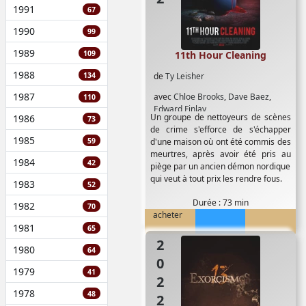
1991
67
1990
99
1989
109
11th Hour Cleaning
1988
134
de
Ty Leisher
1987
avec
Chloe Brooks
,
Dave Baez
,
110
Edward Finlay
Un groupe de nettoyeurs de scènes
1986
73
de crime s'efforce de s'échapper
1985
59
d'une maison où ont été commis des
meurtres, après avoir été pris au
1984
42
piège par un ancien démon nordique
qui veut à tout prix les rendre fous.
1983
52
Durée : 73 min
1982
70
acheter
1981
65
2022
1980
64
1979
41
1978
48