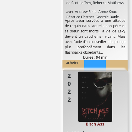
de
Scott Jeffrey
,
Rebecca Matthews
avec
Andrew Rolfe
,
Annie Knox
,
Béatrice Fletcher
,
Georgie Banks
,
Après avoir survécu à une attaque
Jamie Robertson
,
Julia Quayle
,
de requin dans laquelle son père et
Matthew Marcelis
,
Natasha
sa sœur sont morts, la vie de Lexy
Attwood
,
Nicola Wright
,
Stephanie
devient un cauchemar vivant. Mais
Lodge
avec l’aide d’un conseiller, elle plonge
plus profondément dans les
flashbacks obsédants...
Durée : 94 min
acheter
2022
Bitch Ass