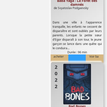
Baba Yaga : La Forêt des
damnés
de
Svyatoslav Podgaevsky
Dans une ville à l'apparence
tranquille, les enfants ne cessent de
disparaître et sont oubliés par leurs
parents. Lorsque la petite sœur
d'Egor disparaît à son tour, le jeune
garçon se lance dans une quête qui
le conduira...
Durée : 96 min
acheter
Voir ba
2022
Bad Bones