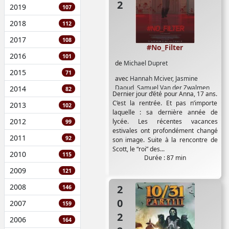
2019
107
2018
112
2017
108
#No_Filter
2016
101
de
Michael Dupret
2015
71
avec
Hannah Mciver
,
Jasmine
Daoud
,
Samuel Van der Zwalmen
2014
82
Dernier jour d’été pour Anna, 17 ans.
C’est la rentrée. Et pas n’importe
2013
102
laquelle : sa dernière année de
2012
lycée. Les récentes vacances
99
estivales ont profondément changé
2011
92
son image. Suite à la rencontre de
Scott, le “roi” des...
2010
115
Durée : 87 min
2009
121
2008
2022
146
2007
159
2006
164