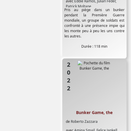
avec
Eddie Ramos
,
Julian Feder
,
Patrick Moltane
Pris au piège dans un bunker
pendant la Première Guerre
mondiale, un groupe de soldats est
confronté à une présence impie qui
les monte peu à peu les uns contre
les autres.
Durée : 118 min
2022
Bunker Game, the
de
Roberto Zazzara
avec
Amina Smaïl
,
Felice Jankell
,