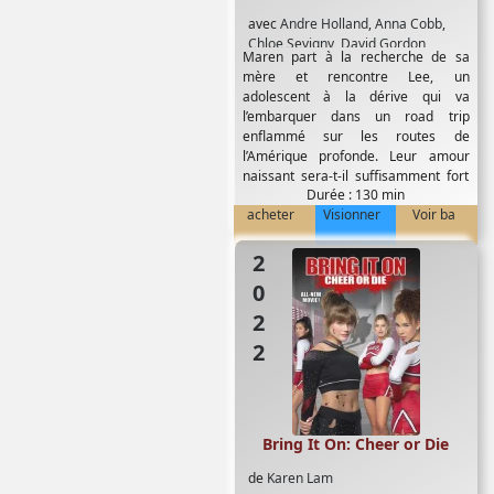
avec
Andre Holland
,
Anna Cobb
,
Chloe Sevigny
,
David Gordon
Maren part à la recherche de sa
Green
,
Jessica Harper
,
Kendle
mère et rencontre Lee, un
Coffey
,
Mark Rylance
,
Michael
adolescent à la dérive qui va
Stuhlbarg
,
Taylor Russell
,
Timothée
l’embarquer dans un road trip
Chalamet
enflammé sur les routes de
l’Amérique profonde. Leur amour
naissant sera-t-il suffisamment fort
Durée : 130 min
pour résister...
acheter
Visionner
Voir ba
2022
Bring It On: Cheer or Die
de
Karen Lam