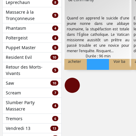
Leprechaun
8
Massacre à la
9
Tronçonneuse
Quand on apprend le suicide d'une
E
jeune nonne dans une abbaye
t
Phantasm
4
roumaine, la stupéfaction est totale
l
dans l'Église catholique. Le Vatican
p
Poltergeist
4
missionne aussitôt un prêtre au
u
passé trouble et une novice pour
p
Puppet Master
9
mener l'enquête. Risquant...
d
Durée : 96 min
Resident Evil
10
acheter
Voir ba
Retour des Morts-
5
Vivants
Saw
10
Scream
7
Slumber Party
4
Massacre
Tremors
6
Vendredi 13
13