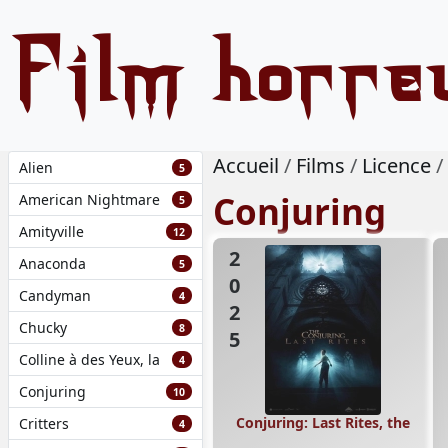
Film horre
Accueil
Films
Licence
Alien
5
Conjuring
American Nightmare
5
Amityville
12
2025
Anaconda
5
Candyman
4
Chucky
8
Colline à des Yeux, la
4
Conjuring
10
Conjuring: Last Rites, the
Critters
4