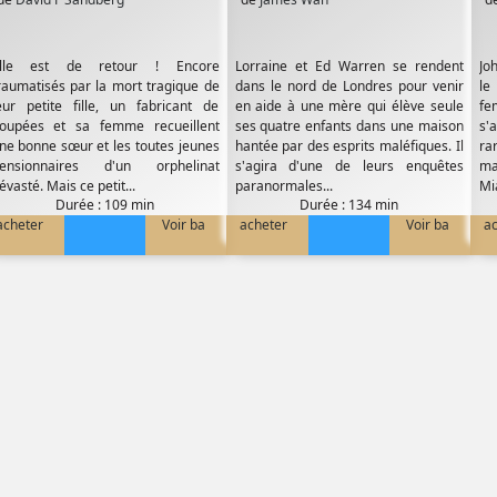
lle est de retour ! Encore
Lorraine et Ed Warren se rendent
Jo
raumatisés par la mort tragique de
dans le nord de Londres pour venir
le
eur petite fille, un fabricant de
en aide à une mère qui élève seule
fe
oupées et sa femme recueillent
ses quatre enfants dans une maison
s'
ne bonne sœur et les toutes jeunes
hantée par des esprits maléfiques. Il
ra
ensionnaires d'un orphelinat
s'agira d'une de leurs enquêtes
ma
évasté. Mais ce petit...
paranormales...
Mia
Durée : 109 min
Durée : 134 min
acheter
Voir ba
acheter
Voir ba
a