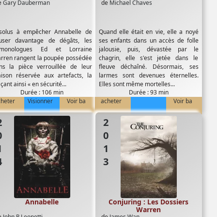
e
Gary Dauberman
de
Michael Chaves
solus à empêcher Annabelle de
Quand elle était en vie, elle a noyé
user davantage de dégâts, les
ses enfants dans un accès de folle
monologues Ed et Lorraine
jalousie, puis, dévastée par le
rren rangent la poupée possédée
chagrin, elle s'est jetée dans le
ns la pièce verrouillée de leur
fleuve déchaîné. Désormais, ses
ison réservée aux artefacts, la
larmes sont devenues éternelles.
çant ainsi « en sécurité...
Elles sont même mortelles...
Durée : 106 min
Durée : 93 min
cheter
Visionner
Voir ba
acheter
Voir ba
14
2013
Annabelle
Conjuring : Les Dossiers
Warren
e
John R Leonetti
de
James Wan