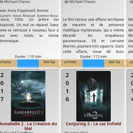
de
Michael Chaves
de
Michael Chaves
d
avec
Anna Popplewell
,
Bonnie
Aarons
,
Jonas Bloquet
,
Katelyn Rose
rance, 1956. Un prêtre est
Le film retrace une affaire terrifiante
Ré
Downey
,
Patrick Wilson
,
Storm Reid
,
ssassiné. Un mal se répand. Sœur
de meurtre et de présence
ca
Taissa Farmiga
,
Vera Farmiga
rene se retrouve à nouveau face à
maléfique mystérieuse, qui a même
dé
ace avec Valak, la nonne
ébranlé les enquêteurs
Wa
émoniaque.
paranormaux, Ed et Lorraine
da
Warren, pourtant très aguerris. Dans
ma
cette affaire, issue de leurs
pla
Durée : 110 min
Durée : 112 min
dossiers...
acheter
Voir ba
acheter
Voir ba
a
2017
2016
20
Annabelle 2 : La Création du
Conjuring 2 : Le cas Enfield
Mal
de
David F Sandberg
de
James Wan
d