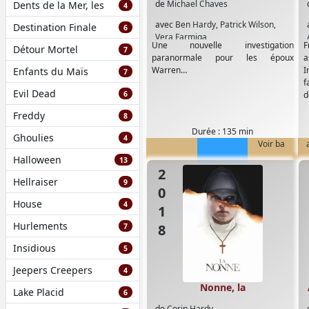
de
Michael Chaves
Dents de la Mer, les
4
avec
Ben Hardy
,
Patrick Wilson
,
Destination Finale
6
Vera Farmiga
Une nouvelle investigation
F
Détour Mortel
7
paranormale pour les époux
a
Warren…
I
Enfants du Maïs
7
f
Evil Dead
6
d
Freddy
8
Durée : 135 min
Ghoulies
4
Voir ba
Halloween
13
2018
Hellraiser
9
House
4
Hurlements
7
Insidious
5
Jeepers Creepers
4
Nonne, la
Lake Placid
6
de
Corin Hardy