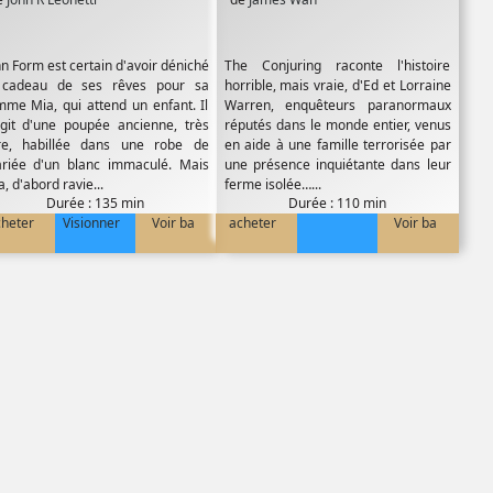
hn Form est certain d'avoir déniché
The Conjuring raconte l'histoire
 cadeau de ses rêves pour sa
horrible, mais vraie, d'Ed et Lorraine
mme Mia, qui attend un enfant. Il
Warren, enquêteurs paranormaux
agit d'une poupée ancienne, très
réputés dans le monde entier, venus
re, habillée dans une robe de
en aide à une famille terrorisée par
riée d'un blanc immaculé. Mais
une présence inquiétante dans leur
, d'abord ravie...
ferme isolée…...
Durée : 135 min
Durée : 110 min
cheter
Visionner
Voir ba
acheter
Voir ba